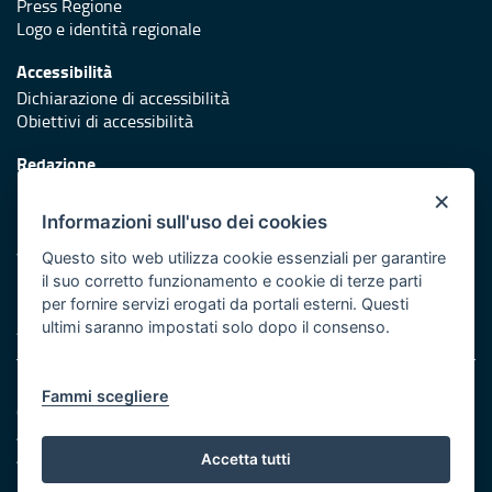
Press Regione
Logo e identità regionale
Accessibilità
Dichiarazione di accessibilità
Obiettivi di accessibilità
Redazione
Responsabili di pubblicazione
×
Informazioni sull'uso dei cookies
Protezione civile
Vai al sito di Protezione Civile Puglia
Questo sito web utilizza cookie essenziali per garantire
il suo corretto funzionamento e cookie di terze parti
Iniziativa finanziata con risorse del POR Puglia 2014/2020 -
per fornire servizi erogati da portali esterni. Questi
Asse XI
ultimi saranno impostati solo dopo il consenso.
Note legali
Fammi scegliere
Cookie e privacy
Amministrazione trasparente
Atti di notifica
Accetta tutti
Feed RSS