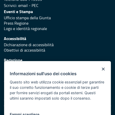
Scrivici:
email
-
PEC
Eventi e Stampa
Ufficio stampa della Giunta
Press Regione
Logo e identità regionale
Accessibilità
Dichiarazione di accessibilità
Obiettivi di accessibilità
Redazione
Responsabili di pubblicazione
×
Informazioni sull'uso dei cookies
Protezione civile
Vai al sito di Protezione Civile Puglia
Questo sito web utilizza cookie essenziali per garantire
il suo corretto funzionamento e cookie di terze parti
Iniziativa finanziata con risorse del POR Puglia 2014/2020 -
per fornire servizi erogati da portali esterni. Questi
Asse XI
ultimi saranno impostati solo dopo il consenso.
Note legali
Fammi scegliere