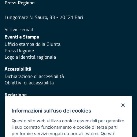
Press Regione
Lungomare N. Sauro, 33 - 70121 Bari
Scrivici:
email
Eventi e Stampa
Ufficio stampa della Giunta
Press Regione
Logo e identità regionale
Accessibilità
Dichiarazione di accessibilità
Obiettivi di accessibilità
Redazione
Responsabili di pubblicazione
×
Informazioni sull'uso dei cookies
Protezione civile
Vai al sito di Protezione Civile Puglia
Questo sito web utilizza cookie essenziali per garantire
il suo corretto funzionamento e cookie di terze parti
Iniziativa finanziata con risorse del POR Puglia 2014/2020 -
per fornire servizi erogati da portali esterni. Questi