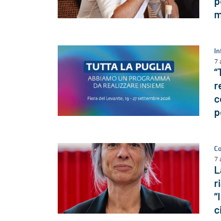
p
m
In
7 
“
r
c
p
Co
7 
L
r
“
c