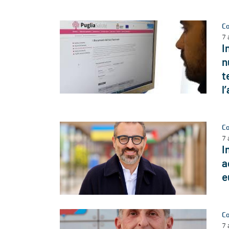
Co
7 
I
n
t
l
Co
7 
I
a
e
Co
7 