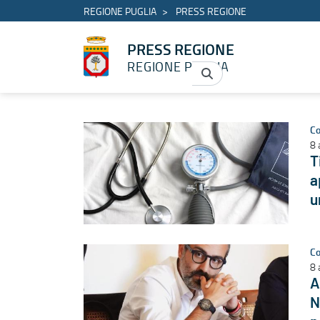
REGIONE PUGLIA
PRESS REGIONE
PRESS REGIONE
REGIONE PUGLIA
Elenco notizie - PRESS REGIONE
Co
8 
T
a
u
Co
8 
A
N