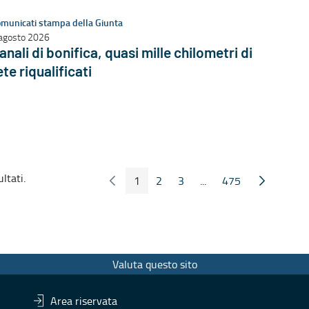
municati stampa della Giunta
agosto 2026
anali di bonifica, quasi mille chilometri di
ete riqualificati
ltati.
1
2
3
...
475
Pagina Precedente
Pagina Seg
Pagina
Pagina
Pagina
Pagine intermedie
Pagina
Valuta questo sito
Area riservata