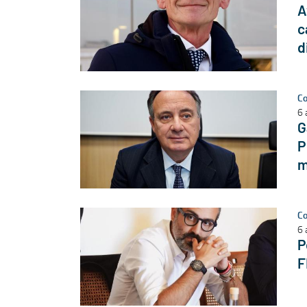
A
c
d
Co
6 
G
P
m
Co
6 
P
F