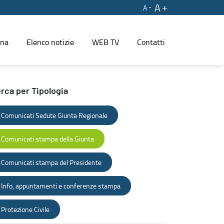
A
A
ina
Elenco notizie
WEB TV
Contatti
rca per Tipologia
Comunicati Sedute Giunta Regionale
Comunicati stampa della Giunta
Comunicati stampa del Presidente
Info, appuntamenti e conferenze stampa
Protezione Civile