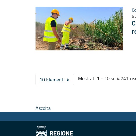
Co
6 
C
r
Mostrati 1 - 10 su 4.741 risu
10 Elementi
Per pagina
Ascolta