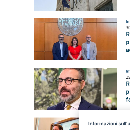
In
30
R
p
a
In
29
R
p
f
In
Informazioni sull'
29