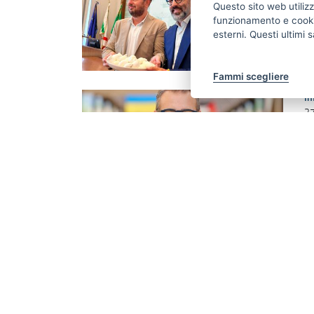
Questo sito web utilizz
G
funzionamento e cookie 
d
esterni. Questi ultimi
D
Fammi scegliere
In
27
G
p
In
25
A
p