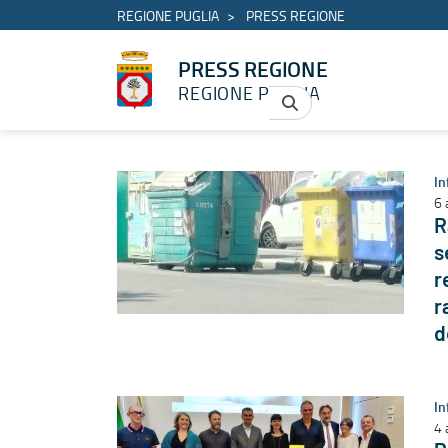
REGIONE PUGLIA
PRESS REGIONE
PRESS REGIONE
REGIONE PUGLIA
Elenco notizie - PRESS REGIONE
In
6 
R
s
r
r
d
In
4 