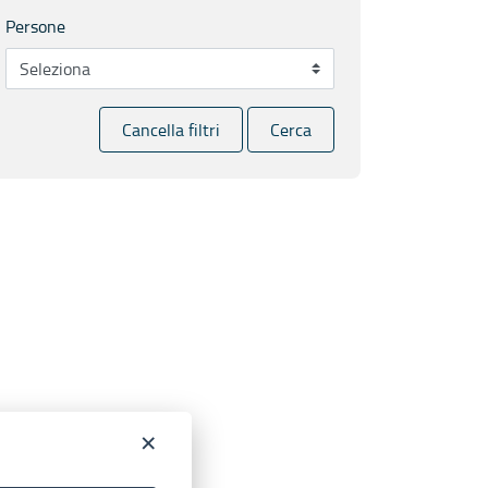
Persone
Cancella filtri
Cerca
×