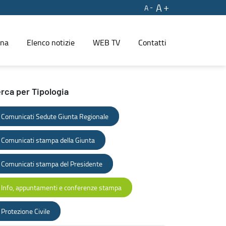
A
A
ina
Elenco notizie
WEB TV
Contatti
rca per Tipologia
Comunicati Sedute Giunta Regionale
Comunicati stampa della Giunta
Comunicati stampa del Presidente
Info, appuntamenti e conferenze stampa
Protezione Civile