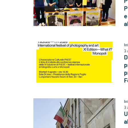
P
P
e
a
In
3 
D
p
p
F
In
3 
U
a