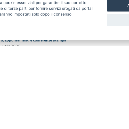
a cookie essenziali per garantire il suo corretto
ioia Festival: presentata l'edizione 2026
A
di terze parti per fornire servizi erogati da portali
edicata alla valorizzazione della Mozzarella
 saranno impostati solo dopo il consenso.
OP
fo, appuntamenti e conferenze stampa
 luglio 2026
ioia Festival: mercoledì 29 luglio la
resentazione dell'edizione 2026 a Bari
fo, appuntamenti e conferenze stampa
 luglio 2026
ree interne, al via il confronto con i territori
er definire i nuovi progetti da finanziare