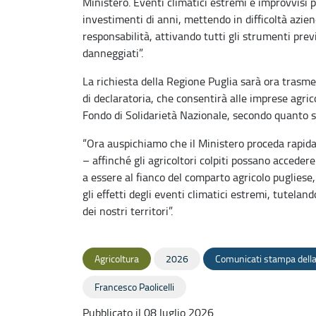
Ministero. Eventi climatici estremi e improvvisi 
investimenti di anni, mettendo in difficoltà aziend
responsabilità, attivando tutti gli strumenti prev
danneggiati”.
La richiesta della Regione Puglia sarà ora trasm
di declaratoria, che consentirà alle imprese agric
Fondo di Solidarietà Nazionale, secondo quanto st
“Ora auspichiamo che il Ministero proceda rapid
– affinché gli agricoltori colpiti possano accede
a essere al fianco del comparto agricolo puglie
gli effetti degli eventi climatici estremi, tuteland
dei nostri territori”.
Agricoltura
2026
Comunicati stampa della
Francesco Paolicelli
Pubblicato il 08 luglio 2026