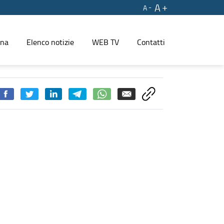
A
A
ina
Elenco notizie
WEB TV
Contatti