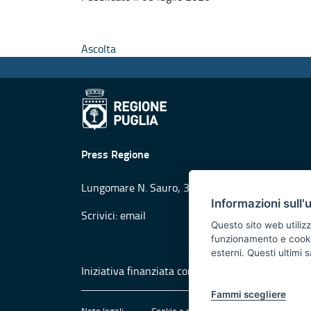
Ascolta
Press Regione
Lungomare N. Sauro, 33 - 70121 Bari
Informazioni sull'
Scrivici:
email
Questo sito web utilizz
funzionamento e cookie 
esterni. Questi ultimi
Iniziativa finanziata con risorse del POR Puglia
Fammi scegliere