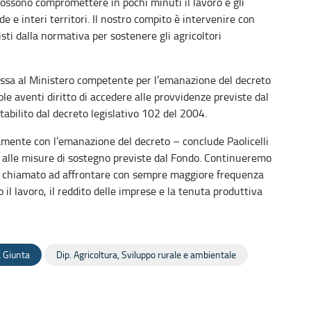
possono compromettere in pochi minuti il lavoro e gli
e e interi territori. Il nostro compito è intervenire con
isti dalla normativa per sostenere gli agricoltori
essa al Ministero competente per l’emanazione del decreto
ole aventi diritto di accedere alle provvidenze previste dal
abilito dal decreto legislativo 102 del 2004.
amente con l’emanazione del decreto – conclude Paolicelli
re alle misure di sostegno previste dal Fondo. Continueremo
se, chiamato ad affrontare con sempre maggiore frequenza
o il lavoro, il reddito delle imprese e la tenuta produttiva
 Giunta
Dip. Agricoltura, Sviluppo rurale e ambientale