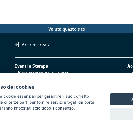
Valuta questo sito
Area riservata
Eventi e Stampa
Ac
Ufficio stampa della Giunta
Di
Press Regione
Obi
Logo e identità regionale
uso dei cookies
Redazione
Pr
a cookie essenziali per garantire il suo corretto
A
di terze parti per fornire servizi erogati da portali
Responsabili di pubblicazione
Vai
 saranno impostati solo dopo il consenso.
 2014/2020 - Asse XI