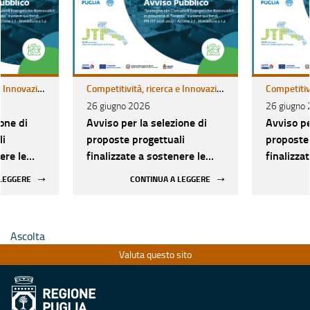
Competitività, ricerca e Innovazione
Competitività, ricerca e Innovazione
26 giugno 2026
26 giugno
one di
Avviso per la selezione di
Avviso pe
li
proposte progettuali
proposte 
ere le
finalizzate a sostenere le
finalizza
che
Comunità Energetiche
Comunità
 LEGGERE
CONTINUA A LEGGERE
itorio
Rinnovabili nel territorio
Rinnovabi
aranto
della Provincia di Taranto
della Pro
Ascolta
Valuta questo sito