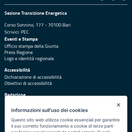
Sezione Transizione Energetica
Corso Sonnino, 177 - 70100 Bari
Scrivici:
PEC
Eventi e Stampa
Ufficio stampa della Giunta
Press Regione
Logo e identità regionale
Accessibilità
Dichiarazione di accessibilità
Obiettivi di accessibilità
Redazione
Responsabili di pubblicazione
×
Informazioni sull'uso dei cookies
Protezione civile
Vai al sito di Protezione Civile Puglia
Questo sito web utilizza cookie essenziali per garantire
il suo corretto funzionamento e cookie di terze parti
Iniziativa finanziata con risorse del POR Puglia 2014/2020 -