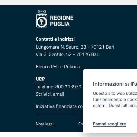
Contatti e indirizzi
Lungomare N. Sauro, 33 - 70121 Bari
Via G. Gentile, 52 - 70126 Bari
Elenco PEC
e
Rubrica
URP
Informazioni sull'
Telefono: 800 713939
Scrivici:
email
Questo sito web utilizz
funzionamento e cookie 
Iniziativa finanziata con risorse del POR Puglia
esterni. Questi ultimi
Note legali
Cookie e privacy
Att
Fammi scegliere