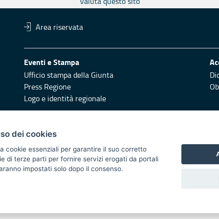
Valuta questo sito
Area riservata
Eventi e Stampa
Ac
Ufficio stampa della Giunta
Di
Press Regione
Obi
Logo e identità regionale
Redazione
Pr
uso dei cookies
Responsabili di pubblicazione
Vai
a cookie essenziali per garantire il suo corretto
A
di terze parti per fornire servizi erogati da portali
 2014/2020 - Asse XI
 saranno impostati solo dopo il consenso.
i di notifica
Feed RSS
Servizi Intranet