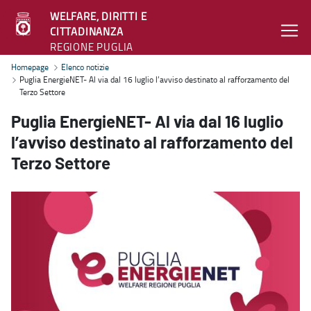
WELFARE, DIRITTI E
CITTADINANZA
REGIONE PUGLIA
Puglia EnergieNET- Al via dal 16 luglio l’avviso destinato al raffor
Homepage
Elenco notizie
Puglia EnergieNET- Al via dal 16 luglio l’avviso destinato al rafforzamento del
Terzo Settore
Puglia EnergieNET- Al via dal 16 luglio
l’avviso destinato al rafforzamento del
Terzo Settore